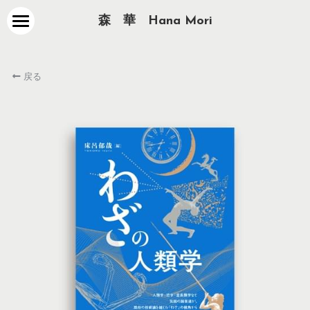
森　華　Hana Mori
about
戻る
works
contact