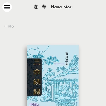
森　華　Hana Mori
about
戻る
works
contact