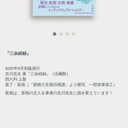
『三余続録』
2021年9月初版発行
吉川忠夫 著『三余続録』（法藏館）
四六判 上製
装丁・装画（『新鐫六言唐詩画譜』より模写、一部加筆加工）
装画は、原画の文人を著者の吉川先生に描き変えています！