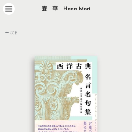
森　華　Hana Mori
about
戻る
works
contact