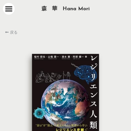
森　華　Hana Mori
about
戻る
works
contact