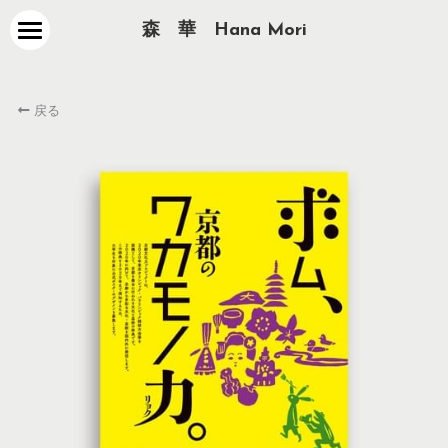
森　華　Hana Mori
about
戻る
works
contact