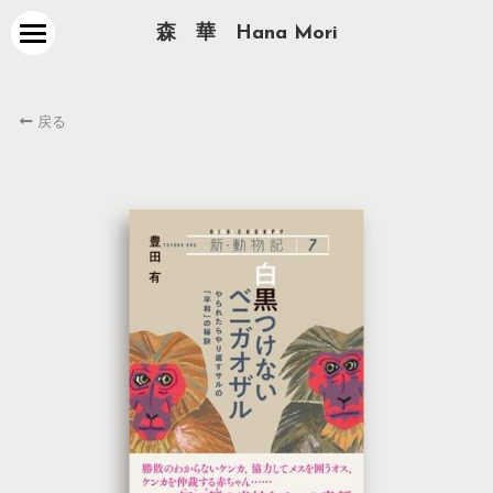
森　華　Hana Mori
about
戻る
works
contact