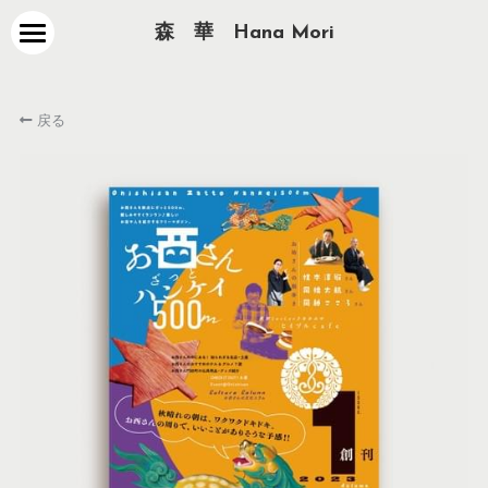
森　華　Hana Mori
about
戻る
works
contact