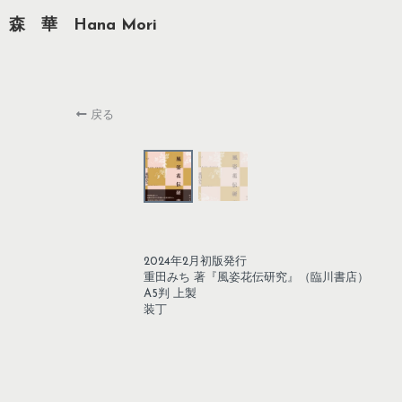
森　華　Hana Mori
戻る
2024年2月初版発行
重田みち 著『風姿花伝研究』（臨川書店）
A5判 上製
装丁