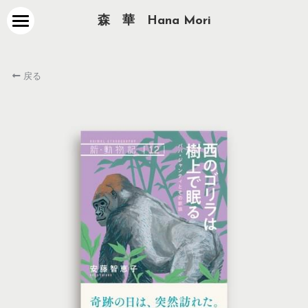
森　華　Hana Mori
about
戻る
works
contact